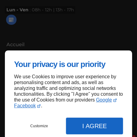
Lun - Ven
: 08h - 12h | 13h - 17h
Accueil
Contactez-nous
Your privacy is our priority
Mentions légales
Plan du site
We use Cookies to improve user experience by
personalising content and ads, as well as
analyzing traffic and optimizing social networks
functionalities. By clicking "I Agree" you consent to
the use of Cookies from our providers
Google
Haut de page
Facebook
.
I AGREE
Customize