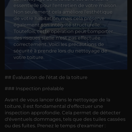
essentielle pour l'entretien de votre maison.
Non seulement cela améliore l'esthétique
de votre habitation, mais cela préserve
également son intégrité structurelle.
Toutefois, cette opération peut comporter
des risques si elle n’est pas effectuée
correctement. Voici les précautions de
sécurité à prendre lors du nettoyage de
votre toiture.
## Évaluation de l’état de la toiture
### Inspection préalable
Avant de vous lancer dans le nettoyage de la
toiture, il est fondamental d'effectuer une
inspection approfondie. Cela permet de détecter
d'éventuels dommages, tels que des tuiles cassées
ou des fuites. Prenez le temps d'examiner :