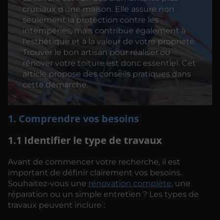
cruciaux d'une maison. Elle assure non
seulement la protection contre les
intempéries, mais contribue également à
l'esthétique et à la valeur de votre propriété.
Trouver le bon artisan pour réaliser ou
rénover votre toiture est donc essentiel. Cet
article propose des conseils pratiques dans
cette démarche.
1. Comprendre vos besoins
1.1 Identifier le type de travaux
Avant de commencer votre recherche, il est
important de définir clairement vos besoins.
Souhaitez-vous une
rénovation complète
, une
réparation ou un simple entretien ? Les types de
travaux peuvent inclure :